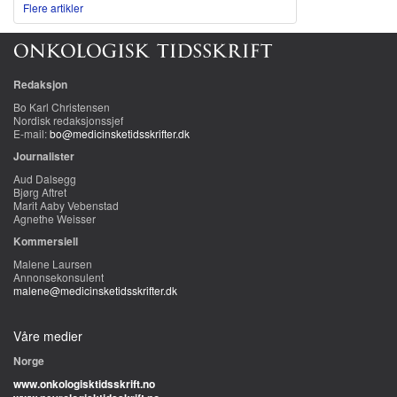
Flere artikler
Redaksjon
Bo Karl Christensen
Nordisk redaksjonssjef
E-mail:
bo@medicinsketidsskrifter.dk
Journalister
Aud Dalsegg
Bjørg Aftret
Marit Aaby Vebenstad
Agnethe Weisser
Kommersiell
Malene Laursen
Annonsekonsulent
malene@medicinsketidsskrifter.dk
Våre medier
Norge
www.onkologisktidsskrift.no