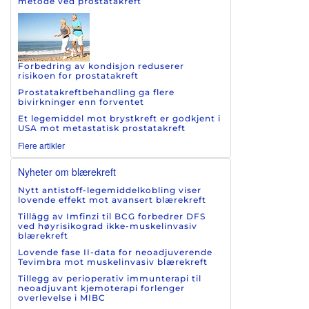
metode ved prostatakreft
Forbedring av kondisjon reduserer
risikoen for prostatakreft
Prostatakreftbehandling ga flere
bivirkninger enn forventet
Et legemiddel mot brystkreft er godkjent i
USA mot metastatisk prostatakreft
Flere artikler
Nyheter om blærekreft
Nytt antistoff-legemiddelkobling viser
lovende effekt mot avansert blærekreft
Tillägg av Imfinzi til BCG forbedrer DFS
ved høyrisikograd ikke-muskelinvasiv
blærekreft
Lovende fase II-data for neoadjuverende
Tevimbra mot muskelinvasiv blærekreft
Tillegg av perioperativ immunterapi til
neoadjuvant kjemoterapi forlenger
overlevelse i MIBC