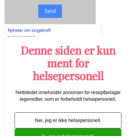
Send
Nyheter om lungekreft
Denne siden er kun
ment for
Lengre ventet godkjenning: Nå kan
Retsevmo brukes til behandling av tre
forskjellige kreftformer
helsepersonell
Nettstedet inneholder annonser for reseptbelagte
Ny lungekreftstudie har tatt i bruk av
legemidler, som er forbeholdt helsepersonell.
registerdata
Telisotuzumab vedotin viser lovende effekt
mot c-MET-overuttrykkende NSCLC
Nye data favoriserer den laveste dosen av
Nei, jeg er ikke helsepersonell.
Enhertu ved metastatisk NSCLC
Flere artikler