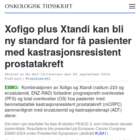
Skip to main content
Xofigo plus Xtandi kan bli
ny standard for få pasienter
med kastrasjonsresistent
prostatakreft
Skrevet av Bo Karl Christensen den
30. september 2024
.
Publisert i
Prostatakreft
.
ESMO:
Kombinasjonen av Xofigo og Xtandi (radium-223 og
enzalutamid, ENZ-RAD) forbedrer progresjonsfri overlevelse
(PFS) og total overlevelse (OS) hos pasienter med
benmetastatisk kastrasjonsresistent prostatakreft (mCRPC)
sammenlignet med enzalutamid og kastrasjonsterapi (ADT)
alene.
Det viser nye resultater fra fase III-studien PEACE-3, som inkluderer danske
pasientdata. Resultatene ble presentert på European Cancer Congress
ESMO 2024 under Presidential Symposium (abstrakt
#LBA1
).