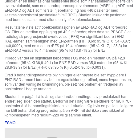
Studien er en internasjonal multisenterstudie som har sammenlignet effekten
av enzalutamid, som er en androgenreseptorveihemmer (ARPi), og ADT med
ENZ-RAD og ADT som førstelinjebehandling hos 446 pasienter med
kastrasjonsresistent prostatakreft (mCRPC). Studien inkluderte pasienter
med benmetastaser med eller uten lymfeknutemetastaser.
Resultatene viste at trippelkombinasjonen av ENZ-RAD og ADT forbedret
OS. Etter en median oppfølging på 42,2 måneder, viser data fra PEACE-3 at
radiologisk progresjonsfri overlevelse (rPFS) var signifikant bedre i ENZ-
RAD-armen sammenlignet med ENZ-armen (HR=0,69; 95 % CI 0, 54 -0,87;
p=0,0009), med en median rPFS på 19,4 måneder (95 % KI 17,1-25,3) for
ENZ-RAD versus 16,4 måneder (95 % KI 13,8 -19,2) for ENZ.
I tillegg var det en signifikant forbedring i OS med en median OS på 42,3
måneder (95 % KI 36,8-49,1) for ENZ-RAD versus 35,0 måneder (95 % KI
28,8-38,9) for ENZ (HR=0,69; 95 % KI) 0,52-0,90; p=0,0031).
Grad 3 behandlingsrelaterte bivirkninger eller høyere ble sett hyppigere i
ENZ-RAD-armen i form av beinmargseffekter og tretthet, mens hypertensjon,
som var den vanligste bivirkningen, ble sett hos omtrent en tredjedel av
pasientene i begge armene.
Studien har pågått i åtte år, og standardbehandlingen av prostatakreft har
endret seg siden den startet. Derfor vil det i dag være sjeldnere for mCRPC-
pasienter å få behandlingshistorien sett i studien. Og hvis en pasient tidligere
har blitt behandlet og progrediert på en ARPi, vil det ikke være sikkert at
kombinasjonen med radium-223 vil gi samme effekt.
ESMO