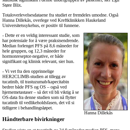
Støre Blix.
Totaloverlevelsesdataene fra studiet er fremdeles umodne. Også
Hanna Dillekås, overlege ved Kreftklinikken Haukeland
Universitetssykehus, er positiv til funnene.
- Dette er en veldig interessant studie, som
har potensiale for å være praksisendrende.
Median forlenget PFS på 8,6 måneder for
hele gruppen, og 12,3 måneder for
hormonreseptor-negative, er både
signifikant og klinisk relevant, sier hun.
- Vi vet fra den opprinnelige
HER2CLIMB-studien at tillegg av
tucatinib, til trastuzumab/kapecitabin
bedrer både PFS og OS – også ved
hjernemetastaser – så det vil bli viktig å se
OS-data fra denne studien som nå flytter
tucatinib til vedlikeholdsfasen, det vil si
tidligere i behandlingsløpet.
Hanna Dillekås
Håndterbare bivirkninger