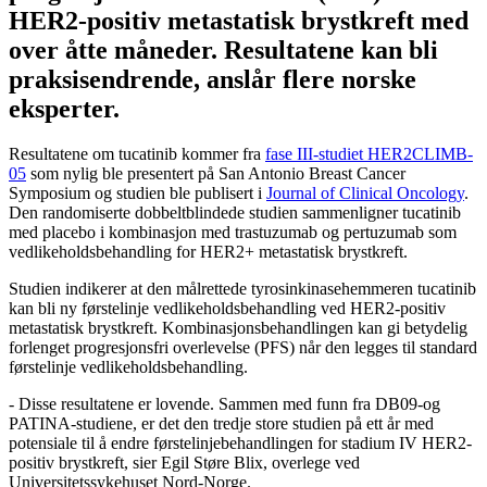
HER2-positiv metastatisk brystkreft med
over åtte måneder. Resultatene kan bli
praksisendrende, anslår flere norske
eksperter.
Resultatene om tucatinib kommer fra
fase III-studiet HER2CLIMB-
05
som nylig ble presentert på San Antonio Breast Cancer
Symposium og studien ble publisert i
Journal of Clinical Oncology
.
Den randomiserte dobbeltblindede studien sammenligner tucatinib
med placebo i kombinasjon med trastuzumab og pertuzumab som
vedlikeholdsbehandling for HER2+ metastatisk brystkreft.
Studien indikerer at den målrettede tyrosinkinasehemmeren tucatinib
kan bli ny førstelinje vedlikeholdsbehandling ved HER2-positiv
metastatisk brystkreft. Kombinasjonsbehandlingen kan gi betydelig
forlenget progresjonsfri overlevelse (PFS) når den legges til standard
førstelinje vedlikeholdsbehandling.
- Disse resultatene er lovende. Sammen med funn fra DB09-og
PATINA-studiene, er det den tredje store studien på ett år med
potensiale til å endre førstelinjebehandlingen for stadium IV HER2-
positiv brystkreft, sier Egil Støre Blix, overlege ved
Universitetssykehuset Nord-Norge.