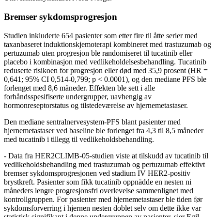
Bremser sykdomsprogresjon
Studien inkluderte 654 pasienter som etter fire til åtte serier med
taxanbaseret induktionskjemoterapi kombineret med trastuzumab og
pertuzumab uten progresjon ble randomiseret til tucatinib eller
placebo i kombinasjon med vedlikeholdelsesbehandling. Tucatinib
reduserte risikoen for progresjon eller død med 35,9 prosent (HR =
0,641; 95% CI 0,514-0,799; p < 0.0001), og den mediane PFS ble
forlenget med 8,6 måneder. Effekten ble sett i alle
forhåndsspesifiserte undergrupper, uavhengig av
hormonreseptorstatus og tilstedeværelse av hjernemetastaser.
Den mediane sentralnervesystem-PFS blant pasienter med
hjernemetastaser ved baseline ble forlenget fra 4,3 til 8,5 måneder
med tucatinib i tillegg til vedlikeholdsbehandling.
- Data fra HER2CLIMB-05-studien viste at tilskudd av tucatinib til
vedlikeholdsbehandling med trastuzumab og pertuzumab effektivt
bremser sykdomsprogresjonen ved stadium IV HER2-positiv
brystkreft. Pasienter som fikk tucatinib oppnådde en nesten ni
måneders lengre progresjonsfri overlevelse sammenlignet med
kontrollgruppen. For pasienter med hjernemetastaser ble tiden før
sykdomsforverring i hjernen nesten doblet selv om dette ikke var
statistisk signifikant i denne undergruppen av pasienter, sier Egil