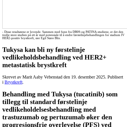
- Disse resultatene er lovende. Sammen med funn fra DB09-og PATINA-studiene, er det den
tredje store studien på ett år med potensiale til å endre førstelinjebehandlingen for stadium IV
HER2-positiv brystkreft, sier Egil Støre Blix.
Tukysa kan bli ny førstelinje
vedlikeholdsbehandling ved HER2+
metastatisk brystkreft
Skrevet av Marit Aaby Vebenstad den
19. desember 2025
. Publisert
i
Brystkreft
.
Behandling med Tukysa (tucatinib) som
tillegg til standard førstelinje
vedlikeholdelsesbehandling med
trastuzumab og pertuzumab øker den
progresjonsfrie overlevelse (PFS) ved