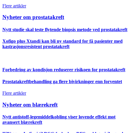
Flere artikler
Nyheter om prostatakreft
Nytt studie skal teste flytende biopsis metode ved prostatakreft
Xofigo plus Xtandi kan bli ny standard for få pasienter med
kastrasjonsresistent prostatakreft
Forbedring av kondisjon reduserer risikoen for prostatakreft
Prostatakreftbehandling ga flere bivirkninger enn forventet
Flere artikler
Nyheter om blærekreft
Nytt antistoff-legemiddelkobling viser lovende effekt mot
avansert blærekreft