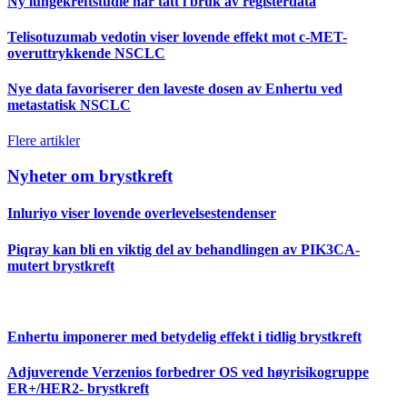
Ny lungekreftstudie har tatt i bruk av registerdata
Telisotuzumab vedotin viser lovende effekt mot c-MET-
overuttrykkende NSCLC
Nye data favoriserer den laveste dosen av Enhertu ved
metastatisk NSCLC
Flere artikler
Nyheter om brystkreft
Inluriyo viser lovende overlevelsestendenser
Piqray kan bli en viktig del av behandlingen av PIK3CA-
mutert brystkreft
Enhertu imponerer med betydelig effekt i tidlig brystkreft
Adjuverende Verzenios forbedrer OS ved høyrisikogruppe
ER+/HER2- brystkreft