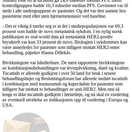
Studien viste en at tucatinib ga 24,9 måneder median PFS, mens
kontrollgruppen hadde 16,3 måneder median PFS. Gevinsten var til
stede i alle undergruppene av pasienter. Og det var den samme hos
pasientene med eller uten hjernemetastaser ved baseline.
- Det er viktig å merke seg er at det i studiepopulasjonen var 69,3
prosent som hadde de novo metastatisk sykdom. I en nylig norsk
publikasjon av real-world data på metastatisk HER2-positiv
brystkreft var kun 33 prosent de novo. Biologien i sykdommen kan
være annerledes for pasienter som tidligere mottatt HER2-rettet
behandling, påpeker Hanna Dillekås.
Bivirkningene var håndterbare. De mest rapporterte bivirkningene
av kombinasjonsbehandlingen var leverpåvirkning, diaré og kvalme.
Tucatinib er allerede godkjent i over 50 land for bruk i senere
behandlingslinjer og Beslutningsforum har allerede innført tucatinib
i kombinasjon med trastuzumab og kapecitabin for pasienter som
tidligere har mottatt to behandlinger av anti-HER2. Men enn så
lenge er ikke tucatinib godkjent i førstelinje, og nå skal en vurdering
av eventuell utvidelse av indikasjonen opp til vurdering i Europa og
USA.