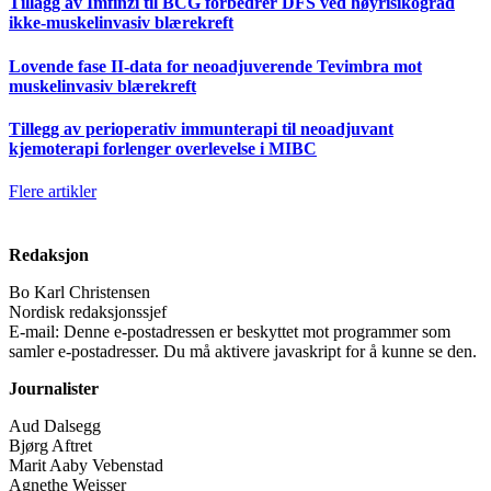
Tillägg av Imfinzi til BCG forbedrer DFS ved høyrisikograd
ikke-muskelinvasiv blærekreft
Lovende fase II-data for neoadjuverende Tevimbra mot
muskelinvasiv blærekreft
Tillegg av perioperativ immunterapi til neoadjuvant
kjemoterapi forlenger overlevelse i MIBC
Flere artikler
Redaksjon
Bo Karl Christensen
Nordisk redaksjonssjef
E-mail:
Denne e-postadressen er beskyttet mot programmer som
samler e-postadresser. Du må aktivere javaskript for å kunne se den.
Journalister
Aud Dalsegg
Bjørg Aftret
Marit Aaby Vebenstad
Agnethe Weisser