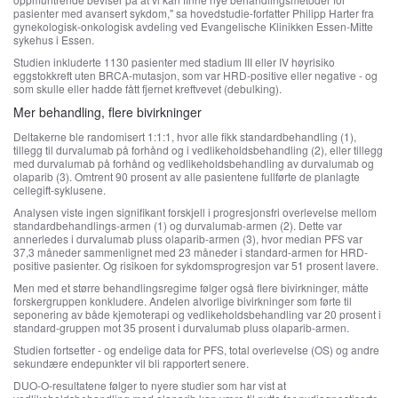
pasienter med avansert sykdom," sa hovedstudie-forfatter Philipp Harter fra
gynekologisk-onkologisk avdeling ved Evangelische Klinikken Essen-Mitte
sykehus i Essen.
Studien inkluderte 1130 pasienter med stadium III eller IV høyrisiko
eggstokkreft uten BRCA-mutasjon, som var HRD-positive eller negative - og
som skulle eller hadde fått fjernet kreftvevet (debulking).
Mer behandling, flere bivirkninger
Deltakerne ble randomisert 1:1:1, hvor alle fikk standardbehandling (1),
tillegg til durvalumab på forhånd og i vedlikeholdsbehandling (2), eller tillegg
med durvalumab på forhånd og vedlikeholdsbehandling av durvalumab og
olaparib (3). Omtrent 90 prosent av alle pasientene fullførte de planlagte
cellegift-syklusene.
Analysen viste ingen signifikant forskjell i progresjonsfri overlevelse mellom
standardbehandlings-armen (1) og durvalumab-armen (2). Dette var
annerledes i durvalumab pluss olaparib-armen (3), hvor median PFS var
37,3 måneder sammenlignet med 23 måneder i standard-armen for HRD-
positive pasienter. Og risikoen for sykdomsprogresjon var 51 prosent lavere.
Men med et større behandlingsregime følger også flere bivirkninger, måtte
forskergruppen konkludere. Andelen alvorlige bivirkninger som førte til
seponering av både kjemoterapi og vedlikeholdsbehandling var 20 prosent i
standard-gruppen mot 35 prosent i durvalumab pluss olaparib-armen.
Studien fortsetter - og endelige data for PFS, total overlevelse (OS) og andre
sekundære endepunkter vil bli rapportert senere.
DUO-O-resultatene følger to nyere studier som har vist at