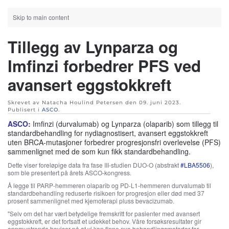
Skip to main content
Tillegg av Lynparza og
Imfinzi forbedrer PFS ved
avansert eggstokkreft
Skrevet av Natacha Houlind Petersen den
09. juni 2023
.
Publisert i
ASCO
.
ASCO:
Imfinzi (durvalumab) og Lynparza (olaparib) som tillegg til
standardbehandling for nydiagnostisert, avansert eggstokkreft
uten BRCA-mutasjoner forbedrer progresjonsfri overlevelse (PFS)
sammenlignet med de som kun fikk standardbehandling.
Dette viser foreløpige data fra fase III-studien DUO-O (abstrakt
#LBA5506
),
som ble presentert på årets ASCO-kongress.
Å legge til PARP-hemmeren olaparib og PD-L1-hemmeren durvalumab til
standardbehandling reduserte risikoen for progresjon eller død med 37
prosent sammenlignet med kjemoterapi pluss bevacizumab.
"Selv om det har vært betydelige fremskritt for pasienter med avansert
eggstokkreft, er det fortsatt et udekket behov. Våre forsøksresultater gir
oppmuntrende beviser på at vi kan finne nye behandlingsmetoder for