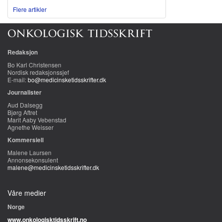
Flere artikler
Redaksjon
Bo Karl Christensen
Nordisk redaksjonssjef
E-mail:
bo@medicinsketidsskrifter.dk
Journalister
Aud Dalsegg
Bjørg Aftret
Marit Aaby Vebenstad
Agnethe Weisser
Kommersiell
Malene Laursen
Annonsekonsulent
malene@medicinsketidsskrifter.dk
Våre medier
Norge
www.onkologisktidsskrift.no