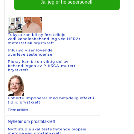
Ja, jeg er helsepersonell.
Nyheter om brystkreft
Tukysa kan bli ny førstelinje
vedlikeholdsbehandling ved HER2+
metastatisk brystkreft
Inluriyo viser lovende
overlevelsestendenser
Piqray kan bli en viktig del av
behandlingen av PIK3CA-mutert
brystkreft
Enhertu imponerer med betydelig effekt i
tidlig brystkreft
Flere artikler
Nyheter om prostatakreft
Nytt studie skal teste flytende biopsis
metode ved prostatakreft