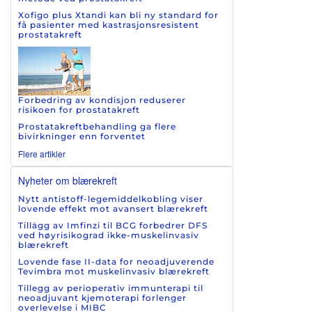
Xofigo plus Xtandi kan bli ny standard for
få pasienter med kastrasjonsresistent
prostatakreft
Forbedring av kondisjon reduserer
risikoen for prostatakreft
Prostatakreftbehandling ga flere
bivirkninger enn forventet
Flere artikler
Nyheter om blærekreft
Nytt antistoff-legemiddelkobling viser
lovende effekt mot avansert blærekreft
Tillägg av Imfinzi til BCG forbedrer DFS
ved høyrisikograd ikke-muskelinvasiv
blærekreft
Lovende fase II-data for neoadjuverende
Tevimbra mot muskelinvasiv blærekreft
Tillegg av perioperativ immunterapi til
neoadjuvant kjemoterapi forlenger
overlevelse i MIBC