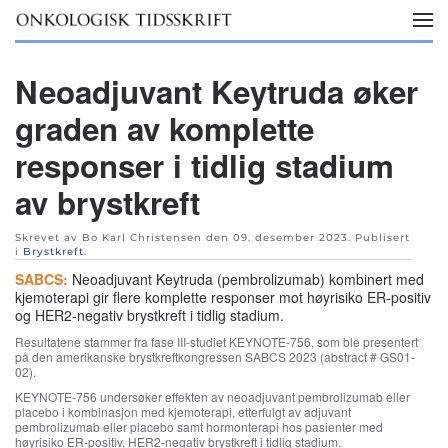
Skip to main content
Neoadjuvant Keytruda øker
graden av komplette
responser i tidlig stadium
av brystkreft
Skrevet av Bo Karl Christensen den
09. desember 2023
. Publisert
i
Brystkreft
.
SABCS:
Neoadjuvant Keytruda (pembrolizumab) kombinert med
kjemoterapi gir flere komplette responser mot høyrisiko ER-positiv
og HER2-negativ brystkreft i tidlig stadium.
Resultatene stammer fra fase III-studiet KEYNOTE-756, som ble presentert
på den amerikanske brystkreftkongressen SABCS 2023 (abstract # GS01-
02).
KEYNOTE-756 undersøker effekten av neoadjuvant pembrolizumab eller
placebo i kombinasjon med kjemoterapi, etterfulgt av adjuvant
pembrolizumab eller placebo samt hormonterapi hos pasienter med
høyrisiko ER-positiv, HER2-negativ brystkreft i tidlig stadium.