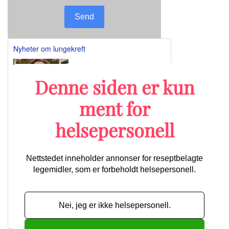
Send
Nyheter om lungekreft
Denne siden er kun
Lengre ventet godkjenning: Nå kan
ment for
Retsevmo brukes til behandling av tre
forskjellige kreftformer
helsepersonell
Nettstedet inneholder annonser for reseptbelagte
Ny lungekreftstudie har tatt i bruk av
registerdata
legemidler, som er forbeholdt helsepersonell.
Telisotuzumab vedotin viser lovende effekt
mot c-MET-overuttrykkende NSCLC
Nye data favoriserer den laveste dosen av
Nei, jeg er ikke helsepersonell.
Enhertu ved metastatisk NSCLC
Flere artikler