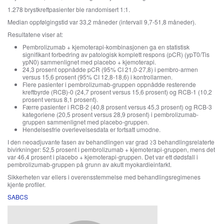
1.278 brystkreftpasienter ble randomisert 1:1.
Median oppfølgingstid var 33,2 måneder (intervall 9,7-51,8 måneder).
Resultatene viser at:
Pembrolizumab + kjemoterapi-kombinasjonen ga en statistisk
signifikant forbedring av patologisk komplett respons (pCR) (ypT0/Tis
ypN0) sammenlignet med placebo + kjemoterapi.
24,3 prosent oppnådde pCR (95% CI 21,0-27,8) i pembro-armen
versus 15,6 prosent (95% CI 12,8-18,6) i kontrollarmen.
Flere pasienter i pembrolizumab-gruppen oppnådde resterende
kreftbyrde (RCB)-0 (24,7 prosent versus 15,6 prosent) og RCB-1 (10,2
prosent versus 8,1 prosent).
Færre pasienter i RCB-2 (40,8 prosent versus 45,3 prosent) og RCB-3
kategoriene (20,5 prosent versus 28,9 prosent) i pembrolizumab-
gruppen sammenlignet med placebo-gruppen.
Hendelsesfrie overlevelsesdata er fortsatt umodne.
I den neoadjuvante fasen av behandlingen var grad ≥3 behandlingsrelaterte
bivirkninger: 52,5 prosent i pembrolizumab + kjemoterapi-gruppen, mens det
var 46,4 prosent i placebo + kjemoterapi-gruppen. Det var ett dødsfall i
pembrolizumab-gruppen på grunn av akutt myokardieinfarkt.
Sikkerheten var ellers i overensstemmelse med behandlingsregimenes
kjente profiler.
SABCS