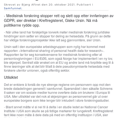
Skrevet av Bjørg Aftret den
20. oktober 2021
. Publisert i
Samfunnet
.
- Medisinsk forskning stopper rett og slett opp etter innføringen av
GDPR, sier direktør i Kreftregisteret, Giske Ursin. Nå må
politikerne rydde opp.
- Når ulike land har forskjellige lovverk møter medisinsk forskning juridiske
hindringer som setter en stopper for deling av helsedata. På grunn av dette
har viktige forskningsprosjekter ikke latt seg gjennomføre, sier Ursin.
Ursin satt i den europeiske arbeidsgruppen som nylig har kommet med
rapporten «International sharing of personal health data for research».
Rapporten tar for seg konsekvensene for medisinsk forskning etter at
personlovgivningen i EU/EØS, som også Norge har implementert i en ny lov,
ble skjerpet. Sentralt står ønsket om at EU og andre land må forplikte seg til å
finne løsninger slik at det blir tillatt å dele pseudonymiserte helsedata med
forskere utenfor unionen, også offentlig sektor.
Utilsiktet
Det er enklere å forstå de nye strenge reglene om personvern opp mot den
brede datadelingen generelt i samfunnet. Spørsmålet i den såkalte Schrems
II saken var om sosiale medier kunne overføre data om brukere i Europa til
USA. Mer utilsiktet var det nok at skjerpingen av personvernet går ut over
europeiske borgere som ikke lenger blir inkludert i store forskningsstudier.
- Blant annet måtte vi si nei til å delta i en studie ledet av National Cancer
Institute i USA som skulle se på tidlige markører for lungekreft. Kreftregisteret
fant ikke noen måte å dele data på med en offentlig institusjon i USA, sier