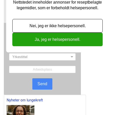
För att du ska få tillgång till vårt kostnadsfria
Nettstedet inneholder annonser for reseptbelagte
nyhetsbrev behöver vi få information om din
legemidler, som er forbeholdt helsepersonell.
yrkestitel och arbetsplats, för att verifiera att du
får ta del av de annonser som nyhetsbrevet
innehåller.
Nei, jeg er ikke helsepersonell.
Ja, jeg er helsepersonell.
Send
Nyheter om lungekreft