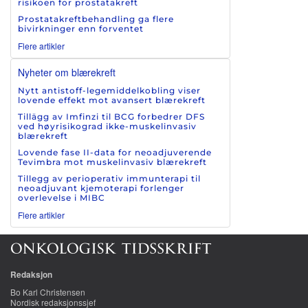
risikoen for prostatakreft
Prostatakreftbehandling ga flere
bivirkninger enn forventet
Flere artikler
Nyheter om blærekreft
Nytt antistoff-legemiddelkobling viser
lovende effekt mot avansert blærekreft
Tillägg av Imfinzi til BCG forbedrer DFS
ved høyrisikograd ikke-muskelinvasiv
blærekreft
Lovende fase II-data for neoadjuverende
Tevimbra mot muskelinvasiv blærekreft
Tillegg av perioperativ immunterapi til
neoadjuvant kjemoterapi forlenger
overlevelse i MIBC
Flere artikler
Redaksjon
Bo Karl Christensen
Nordisk redaksjonssjef