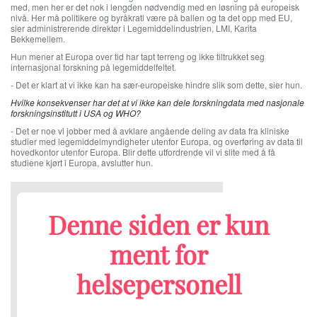
med, men her er det nok i lengden nødvendig med en løsning på europeisk
nivå. Her må politikere og byråkrati være på ballen og ta det opp med EU,
sier administrerende direktør i Legemiddelindustrien, LMI, Karita
Bekkemellem.
Hun mener at Europa over tid har tapt terreng og ikke tiltrukket seg
internasjonal forskning på legemiddelfeltet.
- Det er klart at vi ikke kan ha sær-europeiske hindre slik som dette, sier hun.
Hvilke konsekvenser har det at vi ikke kan dele forskningdata med nasjonale
forskningsinstitutt i USA og WHO?
- Det er noe vi jobber med å avklare angående deling av data fra kliniske
studier med legemiddelmyndigheter utenfor Europa, og overføring av data til
hovedkontor utenfor Europa. Blir dette utfordrende vil vi slite med å få
studiene kjørt i Europa, avslutter hun.
Denne siden er kun
ment for
helsepersonell