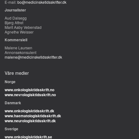
E-mail:
bo@medicinsketidsskrifter.dk
Journalister
Aud Dalsegg
Bjørg Aftret
Marit Aaby Vebenstad
Agnethe Weisser
Kommersiell
Malene Laursen
Annonsekonsulent
malene@medicinsketidsskrifter.dk
Våre medier
Norge
www.onkologisktidsskrift.no
www.nevrologisktidsskrift.no
Danmark
www.onkologisktidsskrift.dk
www.haematologisktidsskrift.dk
www.neurologisktidsskrift.dk
Sverige
www.onkologisktidskrift.se