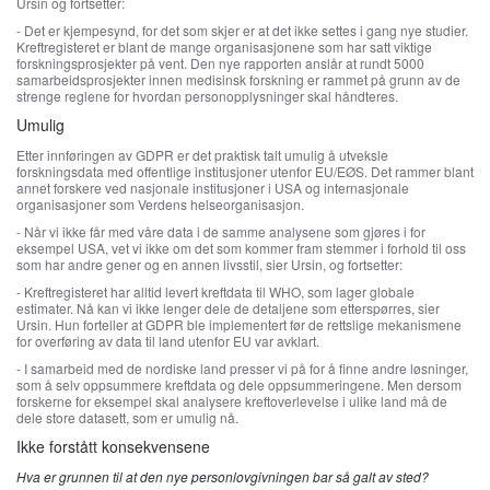
Ursin og fortsetter:
- Det er kjempesynd, for det som skjer er at det ikke settes i gang nye studier.
Kreftregisteret er blant de mange organisasjonene som har satt viktige
forskningsprosjekter på vent. Den nye rapporten anslår at rundt 5000
samarbeidsprosjekter innen medisinsk forskning er rammet på grunn av de
strenge reglene for hvordan personopplysninger skal håndteres.
Umulig
Etter innføringen av GDPR er det praktisk talt umulig å utveksle
forskningsdata med offentlige institusjoner utenfor EU/EØS. Det rammer blant
annet forskere ved nasjonale institusjoner i USA og internasjonale
organisasjoner som Verdens helseorganisasjon.
- Når vi ikke får med våre data i de samme analysene som gjøres i for
eksempel USA, vet vi ikke om det som kommer fram stemmer i forhold til oss
som har andre gener og en annen livsstil, sier Ursin, og fortsetter:
- Kreftregisteret har alltid levert kreftdata til WHO, som lager globale
estimater. Nå kan vi ikke lenger dele de detaljene som etterspørres, sier
Ursin. Hun forteller at GDPR ble implementert før de rettslige mekanismene
for overføring av data til land utenfor EU var avklart.
- I samarbeid med de nordiske land presser vi på for å finne andre løsninger,
som å selv oppsummere kreftdata og dele oppsummeringene. Men dersom
forskerne for eksempel skal analysere kreftoverlevelse i ulike land må de
dele store datasett, som er umulig nå.
Ikke forstått konsekvensene
Hva er grunnen til at den nye personlovgivningen bar så galt av sted?