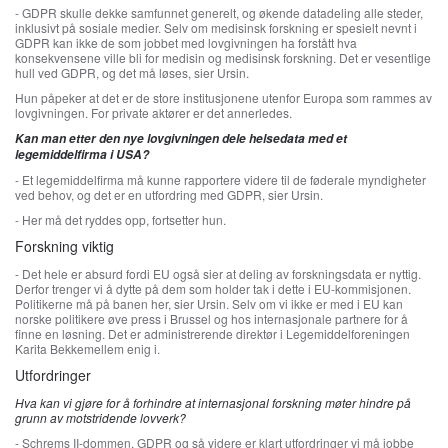
- GDPR skulle dekke samfunnet generelt, og økende datadeling alle steder,
inklusivt på sosiale medier. Selv om medisinsk forskning er spesielt nevnt i
GDPR kan ikke de som jobbet med lovgivningen ha forstått hva
konsekvensene ville bli for medisin og medisinsk forskning. Det er vesentlige
hull ved GDPR, og det må løses, sier Ursin.
Hun påpeker at det er de store institusjonene utenfor Europa som rammes av
lovgivningen. For private aktører er det annerledes.
Kan man etter den nye lovgivningen dele helsedata med et
legemiddelfirma i USA?
- Et legemiddelfirma må kunne rapportere videre til de føderale myndigheter
ved behov, og det er en utfordring med GDPR, sier Ursin.
- Her må det ryddes opp, fortsetter hun.
Forskning viktig
- Det hele er absurd fordi EU også sier at deling av forskningsdata er nyttig.
Derfor trenger vi å dytte på dem som holder tak i dette i EU-kommisjonen.
Politikerne må på banen her, sier Ursin. Selv om vi ikke er med i EU kan
norske politikere øve press i Brussel og hos internasjonale partnere for å
finne en løsning. Det er administrerende direktør i Legemiddelforeningen
Karita Bekkemellem enig i.
Utfordringer
Hva kan vi gjøre for å forhindre at internasjonal forskning møter hindre på
grunn av motstridende lovverk?
- Schrems II-dommen, GDPR og så videre er klart utfordringer vi må jobbe