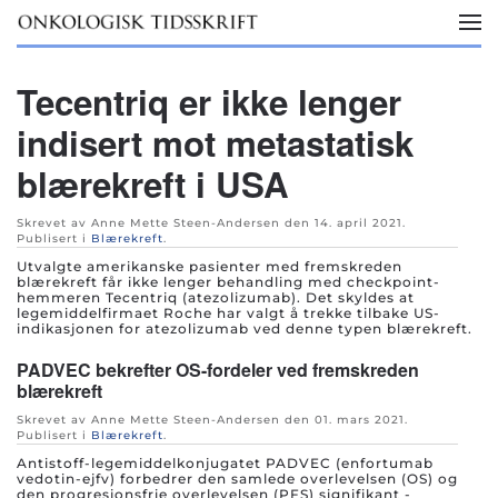
Skip to main content
Tecentriq er ikke lenger
indisert mot metastatisk
blærekreft i USA
Skrevet av Anne Mette Steen-Andersen den
14. april 2021
.
Publisert i
Blærekreft
.
Utvalgte amerikanske pasienter med fremskreden
blærekreft får ikke lenger behandling med checkpoint-
hemmeren Tecentriq (atezolizumab). Det skyldes at
legemiddelfirmaet Roche har valgt å trekke tilbake US-
indikasjonen for atezolizumab ved denne typen blærekreft.
PADVEC bekrefter OS-fordeler ved fremskreden
blærekreft
Skrevet av Anne Mette Steen-Andersen den
01. mars 2021
.
Publisert i
Blærekreft
.
Antistoff-legemiddelkonjugatet PADVEC (enfortumab
vedotin-ejfv) forbedrer den samlede overlevelsen (OS) og
den progresjonsfrie overlevelsen (PFS) signifikant -