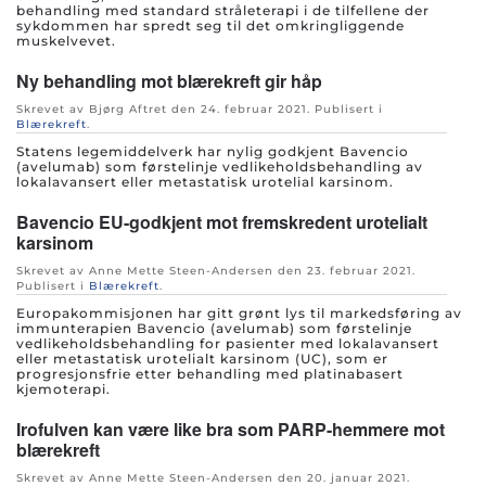
behandling med standard stråleterapi i de tilfellene der
sykdommen har spredt seg til det omkringliggende
muskelvevet.
Ny behandling mot blærekreft gir håp
Skrevet av Bjørg Aftret den
24. februar 2021
. Publisert i
Blærekreft
.
Statens legemiddelverk har nylig godkjent Bavencio
(avelumab) som førstelinje vedlikeholdsbehandling av
lokalavansert eller metastatisk urotelial karsinom.
Bavencio EU-godkjent mot fremskredent urotelialt
karsinom
Skrevet av Anne Mette Steen-Andersen den
23. februar 2021
.
Publisert i
Blærekreft
.
Europakommisjonen har gitt grønt lys til markedsføring av
immunterapien Bavencio (avelumab) som førstelinje
vedlikeholdsbehandling for pasienter med lokalavansert
eller metastatisk urotelialt karsinom (UC), som er
progresjonsfrie etter behandling med platinabasert
kjemoterapi.
Irofulven kan være like bra som PARP-hemmere mot
blærekreft
Skrevet av Anne Mette Steen-Andersen den
20. januar 2021
.