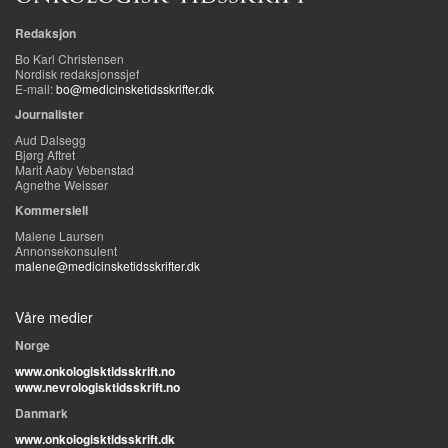
Redaksjon
Bo Karl Christensen
Nordisk redaksjonssjef
E-mail:
bo@medicinsketidsskrifter.dk
Journalister
Aud Dalsegg
Bjørg Aftret
Marit Aaby Vebenstad
Agnethe Weisser
Kommersiell
Malene Laursen
Annonsekonsulent
malene@medicinsketidsskrifter.dk
Våre medier
Norge
www.onkologisktidsskrift.no
www.nevrologisktidsskrift.no
Danmark
www.onkologisktidsskrift.dk