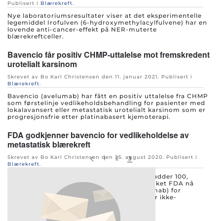
Publisert i
Blærekreft
.
Nye laboratoriumsresultater viser at det eksperimentelle
legemiddel Irofulven (6-hydroxymethylacylfulvene) har en
lovende anti-cancer-effekt på NER-muterte
blærekreftceller.
Bavencio får positiv CHMP-uttalelse mot fremskredent
urotelialt karsinom
Skrevet av Bo Karl Christensen den
11. januar 2021
. Publisert i
Blærekreft
.
Bavencio (avelumab) har fått en positiv uttalelse fra CHMP
som førstelinje vedlikeholdsbehandling for pasienter med
lokalavansert eller metastatisk urotelialt karsinom som er
progresjonsfrie etter platinabasert kjemoterapi.
FDA godkjenner bavencio for vedlikeholdelse av
metastatisk blærekreft
Skrevet av Bo Karl Christensen den
25. august 2020
. Publisert i
1
2
3
Blærekreft
.
På bakgrunn av resultatene fra JAVELIN Bladder 100,
godkjenner det amerikanske legemiddelverket FDA nå
kontrollpunkt-hemmeren Bavencio (avelumab) for
vedlikeholdsbehandling av metastatisk eller ikke-
resekterbar lokal avansert blærekreft.