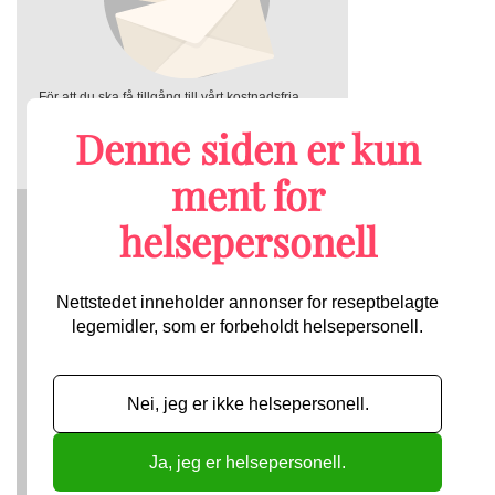
För att du ska få tillgång till vårt kostnadsfria
nyhetsbrev behöver vi få information om din
yrkestitel och arbetsplats, för att verifiera att du
Denne siden er kun
får ta del av de annonser som nyhetsbrevet
innehåller.
ment for
helsepersonell
Nettstedet inneholder annonser for reseptbelagte
legemidler, som er forbeholdt helsepersonell.
Nei, jeg er ikke helsepersonell.
Send
Ja, jeg er helsepersonell.