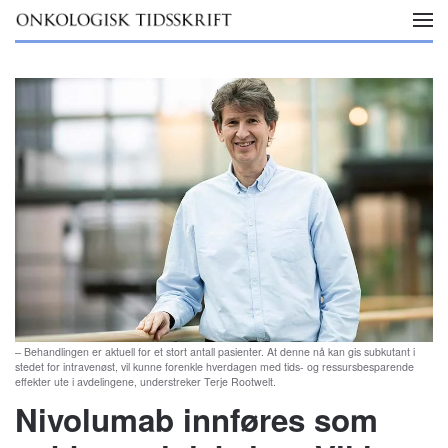
Skip to main content
– Behandlingen er aktuell for et stort antall pasienter. At denne nå kan gis subkutant i
stedet for intravenøst, vil kunne forenkle hverdagen med tids- og ressursbesparende
effekter ute i avdelingene, understreker Terje Rootwelt.
Nivolumab innføres som