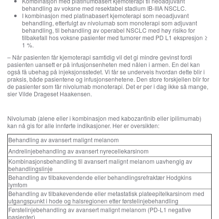
Kombinasjon med platinumbasert kjemoterapi til neoadjuvant
behandling av voksne med resektabel stadium IB-IIIA NSCLC.
I kombinasjon med platinabasert kjemoterapi som neoadjuvant
behandling, etterfulgt av nivolumab som monoterapi som adjuvant
behandling, til behandling av operabel NSCLC med høy risiko for
tilbakefall hos voksne pasienter med tumorer med PD L1 ekspresjon ≥
1 %.
– Når pasienten får kjemoterapi samtidig vil det gi mindre gevinst fordi
pasienten uansett er på infusjonsenheten med nålen i armen. En del kan
også få ubehag på injeksjonsstedet. Vi får se underveis hvordan dette blir i
praksis, både pasientene og infusjonsenhetene. Den store forskjellen blir for
de pasienter som får nivolumab monoterapi. Det er per i dag ikke så mange,
sier Vilde Drageset Haakensen.
Nivolumab (alene eller i kombinasjon med kabozantinib eller ipilimumab)
kan nå gis for alle innførte indikasjoner. Her er oversikten:
Behandling av avansert malignt melanom
Andrelinjebehandling av avansert nyrecellekarsinom
Kombinasjonsbehandling til avansert malignt melanom uavhengig av
behandlingslinje
Behandling av tilbakevendende eller behandlingsrefraktær Hodgkins
lymfom
Behandling av tilbakevendende eller metastatisk plateepitelkarsinom med
utgangspunkt i hode og halsregionen etter førstelinjebehandling
Førstelinjebehandling av avansert malignt melanom (PD-L1 negative
pasienter)