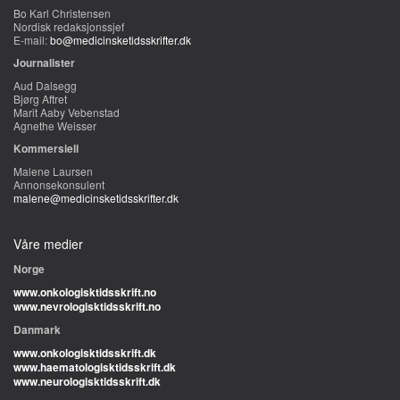
Bo Karl Christensen
Nordisk redaksjonssjef
E-mail:
bo@medicinsketidsskrifter.dk
Journalister
Aud Dalsegg
Bjørg Aftret
Marit Aaby Vebenstad
Agnethe Weisser
Kommersiell
Malene Laursen
Annonsekonsulent
malene@medicinsketidsskrifter.dk
Våre medier
Norge
www.onkologisktidsskrift.no
www.nevrologisktidsskrift.no
Danmark
www.onkologisktidsskrift.dk
www.haematologisktidsskrift.dk
www.neurologisktidsskrift.dk