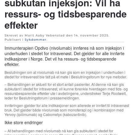
subkutan injeksjon: Vil ha
ressurs- og tidsbesparende
effekter
Skrevet av Marit Aaby Vebenstad den
14. november 2025
.
Publisert i
Sykdommer
.
Immunterapien Opdivo (nivolumab) innføres nå som injeksjon i
underhuden i stedet for intravenøst. Det gjelder for alle innførte
indikasjoner i Norge. Det vil ha ressurs- og tidsbesparende
effekter.
Beslutningen om at nivolumab nå kan gis som en injeksjon i underhuden i
stedet for intravenøst ble tatt på et møte i Beslutningsforum for nye metoder.
– Behandlingen er aktuell for et stort antall pasienter. At denne nå kan gis
subkutant i stedet for intravenøst, vil kunne forenkle hverdagen med tids- og
ressursbesparende effekter ute i avdelingene, understreker Terje Rootwelt,
leder for Beslutningsforum i pressemeldingen.
Innføringen gjelder for alle indikasjoner som allerede er innført til intravenøst
bruk. Det gjelder både nivolumab som monoterapi og i kombinasjon med
Yervoy (ipilimumab) og Cabometyx (kabozantinib).
Ikke store endringer
– At behandlingen med nivolumab nå kan gis subkutant i stedet for