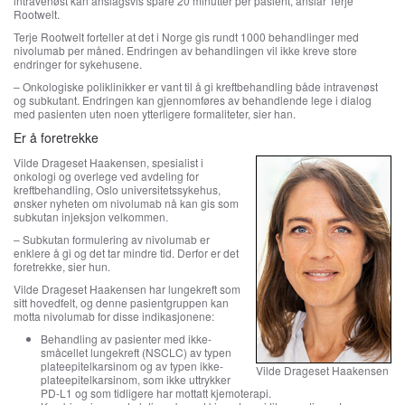
intravenøst kan anslagsvis spare 20 minutter per pasient, anslår Terje
Rootwelt.
Terje Rootwelt forteller at det i Norge gis rundt 1000 behandlinger med
nivolumab per måned. Endringen av behandlingen vil ikke kreve store
endringer for sykehusene.
– Onkologiske poliklinikker er vant til å gi kreftbehandling både intravenøst
og subkutant. Endringen kan gjennomføres av behandlende lege i dialog
med pasienten uten noen ytterligere formaliteter, sier han.
Er å foretrekke
Vilde Drageset Haakensen, spesialist i
onkologi og overlege ved avdeling for
kreftbehandling, Oslo universitetssykehus,
ønsker nyheten om nivolumab nå kan gis som
subkutan injeksjon velkommen.
– Subkutan formulering av nivolumab er
enklere å gi og det tar mindre tid. Derfor er det
foretrekke, sier hun.
Vilde Drageset Haakensen har lungekreft som
sitt hovedfelt, og denne pasientgruppen kan
motta nivolumab for disse indikasjonene:
Behandling av pasienter med ikke-
småcellet lungekreft (NSCLC) av typen
plateepitelkarsinom og av typen ikke-
Vilde Drageset Haakensen
plateepitelkarsinom, som ikke uttrykker
PD-L1 og som tidligere har mottatt kjemoterapi.