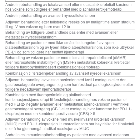
Andrelinjebehandling av lokalavansert eller metastatisk urotelialt karsinom
hos voksne som tidligere er behandlet med platinabasert kjemoterapi
Andrelinjebehandling av avansert nyrecellekarsinom
Adjuvant behandling etter fullstendig reseksjon av malignt melanom stadium
III og IV hos voksne og barn over 12 år
Behandling av tidligere ubehandlede pasienter med avansert eller
metastatisk nyrecellekarsinom
Behandling av pasienter med ikke-småcellet lungekreft av typen
plateepitelkarsinom og av typen ikke-plateepitelkarsinom, som ikke uttrykker
PD-L1 og som tidligere har mottatt kjemoterapi
Behandling av voksne pasienter med mismatch repair deficient (dMMR)
eller microsatellite instability-high (MSI-H) metastatisk kolorektal kreft etter
tidligere fluoropyrimidinbasert kombinasjonskjemoterapi
Kombinasjon til førstelinjebehandling av avansert nyrecellekarsinom
Adjuvant behandling av voksne pasienter med kreft i øsofagus eller den
gastroøsofageale overgangen, og som har residual patologisk sykdom etter
tidligere neoadjuvant kjemoradioterapi
Kombinasjon med fluoropyrimidin og platinabasert
kombinasjonskjemoterapi til førstelinjebehandling hos voksne pasienter
med HER2- negativ avansert eller metastatisk adenokarsinom i ventrikkel,
gastroøsofageal overgang (GEJ) eller øsofagus, hvor tumorene har PD-L1-
ekspresjon med en kombinert positiv score (CPS) ≥ 5
Adjuvant behandling av voksne med muskelinvasivt urotelialt karsinom
(MIUC) med PD-L1-ekspresjon i tumorceller som har høy risiko for tilbakefall
etter å ha gjennomgått radikal reseksjon av MIUC
Andrelinjes immunterapibehandling av pasienter med avansert melanom