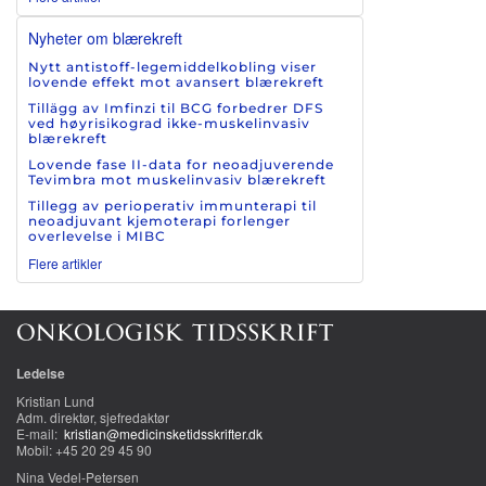
Nyheter om blærekreft
Nytt antistoff-legemiddelkobling viser
lovende effekt mot avansert blærekreft
Tillägg av Imfinzi til BCG forbedrer DFS
ved høyrisikograd ikke-muskelinvasiv
blærekreft
Lovende fase II-data for neoadjuverende
Tevimbra mot muskelinvasiv blærekreft
Tillegg av perioperativ immunterapi til
neoadjuvant kjemoterapi forlenger
overlevelse i MIBC
Flere artikler
Ledelse
Kristian Lund
Adm. direktør, sjefredaktør
E-mail:
kristian@medicinsketidsskrifter.dk
Mobil: +45 20 29 45 90
Nina Vedel-Petersen