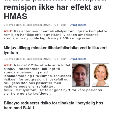
remisjon ikke har effekt av
HMAS
Skrevet den
11. desember 2024
. Publisert i
Lymfekreft
.
ASH:
Pasienter med mantelcellelymfom i første komplette
remisjon har ikke effekt av HMAS, viser en amerikansk
studie som nylig ble lagt frem på ASH-kongressen.
Minjuvi-tillegg minsker tilbakefallsrisiko ved follikulært
lymfom
Skrevet den
11. desember 2024
. Publisert i
Lymfekreft
.
ASH:
Når det CD19-rettede antistoffet
Minjuvi (tafasitamab) blir lagt til
standardbehandling med
lenalidomide og rituksimab, reduseres
risikoen for progresjon, tilbakefall og
muligens død hos pasienter med
residiverende eller refraktært
follikulært lymfom. Dette er godt nytt for våre pasienter,
sier flere norske kreftleger.
Blincyto reduserer risiko for tilbakefall betydelig hos
barn med B-ALL