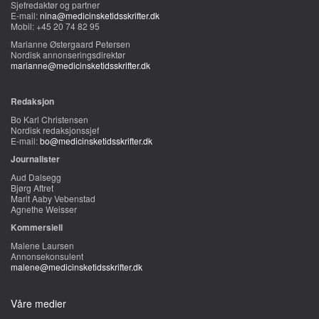
Sjefredaktør og partner
E-mail:
nina@medicinsketidsskrifter.dk
Mobil: +45 20 74 82 95
Marianne Østergaard Petersen
Nordisk annonseringsdirektør
marianne@medicinsketidsskrifter.dk
Redaksjon
Bo Karl Christensen
Nordisk redaksjonssjef
E-mail:
bo@medicinsketidsskrifter.dk
Journalister
Aud Dalsegg
Bjørg Aftret
Marit Aaby Vebenstad
Agnethe Weisser
Kommersiell
Malene Laursen
Annonsekonsulent
malene@medicinsketidsskrifter.dk
Våre medier