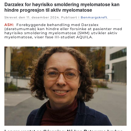
Darzalex for høyrisiko smoldering myelomatose kan
hindre progresjon til aktiv myelomatose
Skrevet den
11. desember 2024
. Publisert i
Benmargskreft
.
ASH:
Forebyggende behandling med Darzalex
(daratumumab) kan hindre eller forsinke at pasienter med
høyrisiko smoldering myelomatose (SMM) utvikler aktiv
myelomatose, viser fase III-studiet AQUILA.