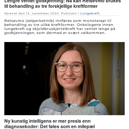
Lengre ventet godkjenning: Nå kan Retsevmo brukes
til behandling av tre forskjellige kreftformer
Skrevet den
12. november 2024
. Publisert i
Lungekreft
.
Retsevmo (selperkatinib) innføres som monoterapi til
behandling av tre ulike kreftformer. Onkologene innen
lungekreft og skjoldbruskjertelkreft har ventet lenge på
godkjenningen, som dermed er svært velkommen.
Ny kunstig intelligens er mer presis enn
diagnosekoder: Det føles som en milepæl