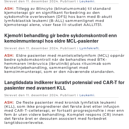
Skrevet den
11. desember 2024
. Publisert i
Leukemi
.
ASH:
Tillegg av Blincyto (blinatumomab) til standard
kjemoterapi gir en signifikant forbedring av den
sykdomsfrie overlevelsen (DFS) hos barn med B-akutt
lymfoblastisk leukemi (B-ALL) sammenlignet med
kjemoterapi alene, viser fase III-studiet AALL1731.
Kjemofri behandling gir bedre sykdomskontroll enn
kemoimmunterapi hos eldre MCL-pasienter
Skrevet den
11. desember 2024
. Publisert i
Lymfekreft
.
ASH:
Eldre pasienter med mantelcellelymfom (MCL) oppnår
bedre sykdomskontroll når de behandles med BTK-
hemmaren Imbruvica (ibrutinib) pluss rituximab som
førstelinjebehandling, sammenlignet med
kemoimmunterapi, som er den nåværende standarden.
Langtidsdata indikerer kurativt potensial ved CAR-T for
pasienter med avansert KLL
Skrevet den
11. desember 2024
. Publisert i
Leukemi
.
ASH:
De fleste pasienter med kronisk lymfatisk leukemi
(KLL), som ikke progredierer det første året etter infusjon
med CAR-T-celleterapi, er fortsatt progresjonsfrie i mer enn
fem år uten videre behandling. Komplet respons (CR) innen
det første året er dessuten assosiert med forbedret
langtidsoverlevelse.