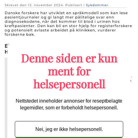
Skrevet den
12. november 2024
. Publisert i
Sykdommer
.
Danske forskere har utviklet en språkmodell som kan lese
pasientjournaler og gi langt mer pålitelige svar enn
diagnosekodene, når det kommer til blod i urinen hos
kreftpasienter. Den kan bli en stor hjelp for registerforskere
og potensielt avlaste arbeidet på klinikken, vurderer
forskerne bak.
EMA anbefaler adjuverende Kisqali mot tidlig
HR+/HER2-negativ brystkreft
1
2
3
4
5
6
Denne siden er kun
Skrevet den
12. november 2024
. Publisert i
Brystkreft
.
ment for
Det Europeiske Legemiddelagentur (EMA) anbefaler
markedsføringstillatelse for Kisqali (ribociclib) som
adjuvant behandling av tidlig HR+/HER2-negativ brystkreft.
helsepersonell
Behandlingen har vist seg å redusere risikoen for at kreften
kommer tilbake, i kombinasjon med endokrin behandling.
Nettstedet inneholder annonser for reseptbelagte
legemidler, som er forbeholdt helsepersonell.
För att du ska få tillgång till vårt kostnadsfria
nyhetsbrev behöver vi få information om din
yrkestitel och arbetsplats, för att verifiera att du
Nei, jeg er ikke helsepersonell.
får ta del av de annonser som nyhetsbrevet
innehåller.