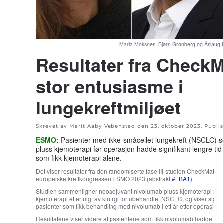
Maria Moksnes, Bjørn Grønberg og Åslaug 
Resultater fra CheckM
stor entusiasme i
lungekreftmiljøet
Skrevet av Marit Aaby Vebenstad den
23. oktober 2023
. Publi
ESMO:
Pasienter med ikke-småcellet lungekreft (NSCLC) s
pluss kjemoterapi før operasjon hadde signifikant lengre tid 
som fikk kjemoterapi alene.
Det viser resultater fra den randomiserte fase III-studien CheckMate 
europeiske kreftkongressen ESMO 2023 (abstrakt
#LBA1
).
Studien sammenligner neoadjuvant nivolumab pluss kjemoterapi me
kjemoterapi etterfulgt av kirurgi for ubehandlet NSCLC, og viser signif
pasienter som fikk behandling med nivolumab i ett år etter operasjon.
Resultatene viser videre at pasientene som fikk nivolumab hadde signifi