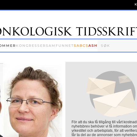
OMMER
KONGRESSER
SAMFUNNET
SABCS
ASH
För att du ska få tillgång till vårt kostnad
nyhetsbrev behöver vi få information o
yrkestitel och arbetsplats, för att verifier
får ta del av de annonser som nyhetsbr