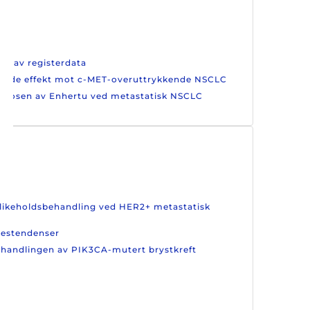
ruk av registerdata
ovende effekt mot c-MET-overuttrykkende NSCLC
te dosen av Enhertu ved metastatisk NSCLC
edlikeholdsbehandling ved HER2+ metastatisk
lsestendenser
 behandlingen av PIK3CA-mutert brystkreft