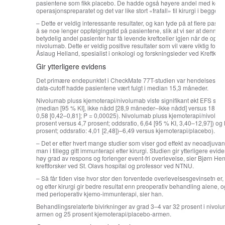
pasientene som fikk placebo. De hadde også høyere andel med kompl
operasjonspreparatet og det var like stort «frafall» til kirurgi i begge 
– Dette er veldig interessante resultater, og kan tyde på at flere pasient
å se noe lenger oppfølgingstid på pasientene, slik at vi ser at denne e
betydelig andel pasienter har få levende kreftceller igjen når de ope
nivolumab. Dette er veldig positive resultater som vil være viktig for
Åslaug Helland, spesialist i onkologi og forskningsleder ved Kreftklin
Gir ytterligere evidens
Det primære endepunktet i CheckMate 77T-studien var hendelsesfri ov
data-cutoff hadde pasientene vært fulgt i median 15,3 måneder.
Nivolumab pluss kjemoterapi/nivolumab viste signifikant økt EFS s
(median [95 % KI], ikke nådd [28,9 måneder–ikke nådd] versus 18,4 m
0,58 [0,42–0,81]; P = 0,00025). Nivolumab pluss kjemoterapi/nivolum
prosent versus 4,7 prosent; oddsratio, 6,64 [95 % KI, 3,40–12,97]) og
prosent; oddsratio: 4,01 [2,48])–6,49 versus kjemoterapi/placebo).
– Det er etter hvert mange studier som viser god effekt av neoadjuvan
man i tillegg gitt immunterapi etter kirurgi. Studien gir ytterligere evi
høy grad av respons og forlenger event-fri overlevelse, sier Bjørn H
kreftforsker ved St. Olavs hospital og professor ved NTNU.
–
Så får tiden vise hvor stor den forventede overlevelsesgevinsetn er
og etter kirurgi gir bedre resultat enn preoperativ behandling alene, o
med perioperativ kjemo-immunterapi, sier han.
Behandlingsrelaterte bivirkninger av grad 3–4 var 32 prosent i nivo
armen og 25 prosent kjemoterapi/placebo-armen.