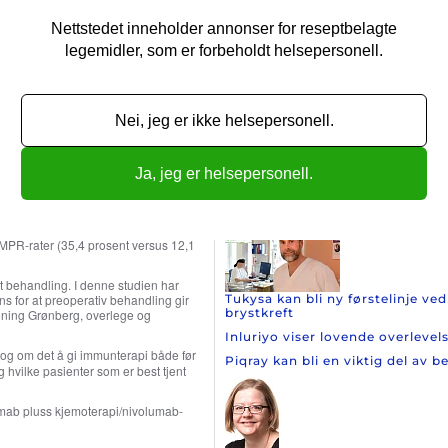
ett patologisk respons (pCR) i
gruppene.
Nettstedet inneholder annonser for reseptbelagte
er faktisk blir kurert. Vi trenger også
legemidler, som er forbeholdt helsepersonell.
ffekten varer. Studien viser også at en
reres, hvis de ble behandlet med
 behandlingen av pasientene, sier
Ny lungekreftstudie har tatt i b
ikken ved Oslo universitetssykehus.
Telisotuzumab vedotin viser l
Nei, jeg er ikke helsepersonell.
Nye data favoriserer den laves
erlevelse (EFS). På tidspunktet for
Flere artikler
Ja, jeg er helsepersonell.
ammenlignet med kjemoterapi/placebo
Nyheter om brystkreft
åneder [13,6–28,1]; HR [97,36 % KI],
ab forbedret også pCR-rater (25,3
 MPR-rater (35,4 prosent versus 12,1
t behandling. I denne studien har
Tukysa kan bli ny førstelinje v
dens for at preoperativ behandling gir
brystkreft
enning Grønberg, overlege og
Inluriyo viser lovende overleve
, og om det å gi immunterapi både før
Piqray kan bli en viktig del av
g hvilke pasienter som er best tjent
lumab pluss kjemoterapi/nivolumab-