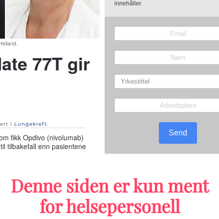
innehåller.
Helland.
ate 77T gir
sert i
Lungekreft
.
Send
om fikk Opdivo (nivolumab)
til tilbakefall enn pasientene
Nyheter om lungekreft
77T-studien, som ble presentert på den
Denne siden er kun ment
d neoadjuvant placebo pluss
ikant forbedret overlevelse for
for helsepersonell
Lengre ventet godkjenning: Nå 
kant lengre tid til tilbakefall enn
forskjellige kreftformer