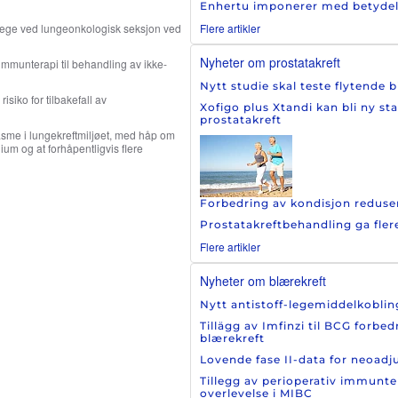
Enhertu imponerer med betydelig 
Flere artikler
lege ved lungeonkologisk seksjon ved
Nyheter om prostatakreft
mmunterapi til behandling av ikke-
Nytt studie skal teste flytende 
isiko for tilbakefall av
Xofigo plus Xtandi kan bli ny st
prostatakreft
asme i lungekreftmiljøet, med håp om
ium og at forhåpentligvis flere
Forbedring av kondisjon reduser
Prostatakreftbehandling ga fler
Flere artikler
Nyheter om blærekreft
Nytt antistoff-legemiddelkoblin
Tillägg av Imfinzi til BCG forbe
blærekreft
Lovende fase II-data for neoad
Tillegg av perioperativ immunte
overlevelse i MIBC