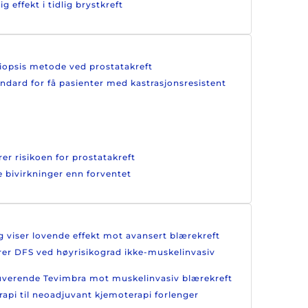
effekt i tidlig brystkreft
biopsis metode ved prostatakreft
andard for få pasienter med kastrasjonsresistent
er risikoen for prostatakreft
e bivirkninger enn forventet
g viser lovende effekt mot avansert blærekreft
drer DFS ved høyrisikograd ikke-muskelinvasiv
juverende Tevimbra mot muskelinvasiv blærekreft
rapi til neoadjuvant kjemoterapi forlenger