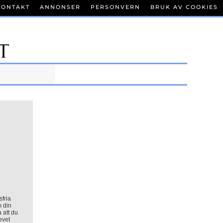
KONTAKT
ANNONSER
PERSONVERN
BRUK AV COOKIES
sfria
m din
a att du
evet