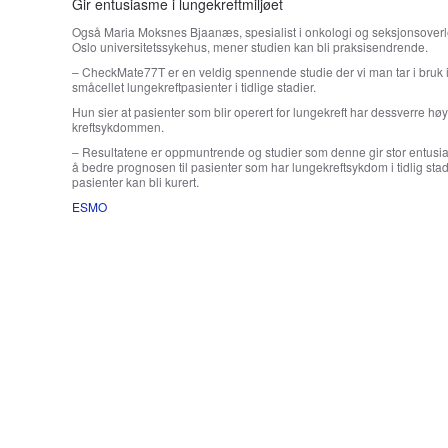
Gir entusiasme i lungekreftmiljøet
Også Maria Moksnes Bjaanæs, spesialist i onkologi og seksjonsover
Oslo universitetssykehus, mener studien kan bli praksisendrende.
– CheckMate77T er en veldig spennende studie der vi man tar i bruk i
småcellet lungekreftpasienter i tidlige stadier.
Hun sier at pasienter som blir operert for lungekreft har dessverre høy r
kreftsykdommen.
– Resultatene er oppmuntrende og studier som denne gir stor entusi
å bedre prognosen til pasienter som har lungekreftsykdom i tidlig stad
pasienter kan bli kurert.
ESMO